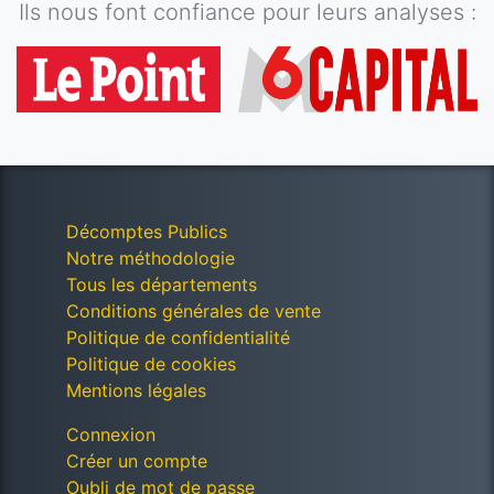
Ils nous font confiance pour leurs analyses :
Décomptes Publics
Notre méthodologie
Tous les départements
Conditions générales de vente
Politique de confidentialité
Politique de cookies
Mentions légales
Connexion
Créer un compte
Oubli de mot de passe