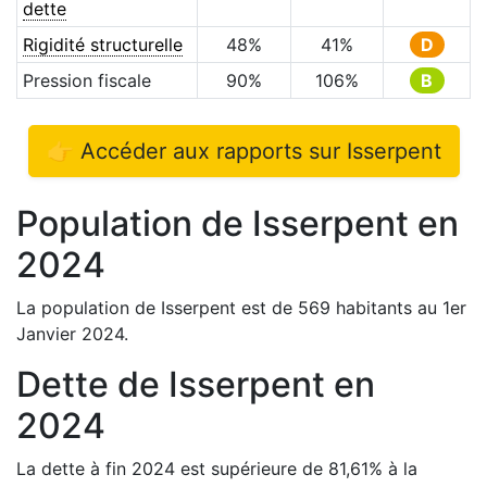
dette
Rigidité structurelle
48
%
41
%
D
Pression fiscale
90
%
106
%
B
👉 Accéder aux rapports sur
Isserpent
Population de
Isserpent
en
2024
La population de
Isserpent
est de
569
habitants au 1er
Janvier
2024
.
Dette de
Isserpent
en
2024
La dette à fin
2024
est
supérieure de
81,61
%
à la