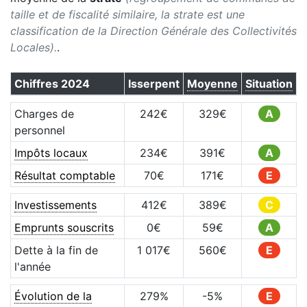
taille et de fiscalité similaire, la strate est une
classification de la Direction Générale des Collectivités
Locales).
.
Chiffres
2024
Isserpent
Moyenne
Situation
Charges de
242
€
329
€
A
personnel
Impôts locaux
234
€
391
€
A
Résultat comptable
70
€
171
€
E
Investissements
412
€
389
€
C
Emprunts souscrits
0
€
59
€
A
Dette à la fin de
1 017
€
560
€
E
l'année
Évolution de la
279
%
-5
%
E