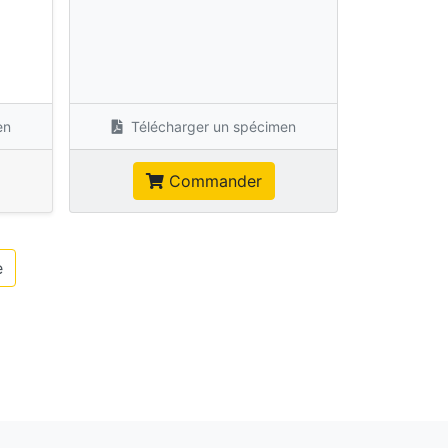
s
en
Télécharger un spécimen
Commander
e