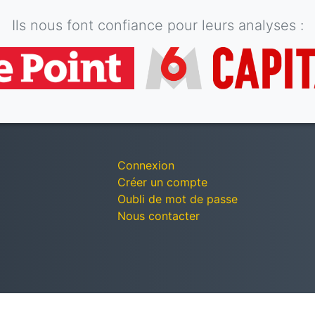
Ils nous font confiance pour leurs analyses :
Connexion
Créer un compte
Oubli de mot de passe
Nous contacter
© Décomptes publics - Tous droits réservés