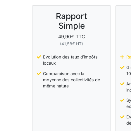
Rapport
Simple
49,90
€ TTC
(
41,58
€ HT)
Evolution des taux d’impôts
Ra
locaux
Gr
Comparaison avec la
10
moyenne des collectivités de
An
même nature
in
Sy
ex
Ev
de