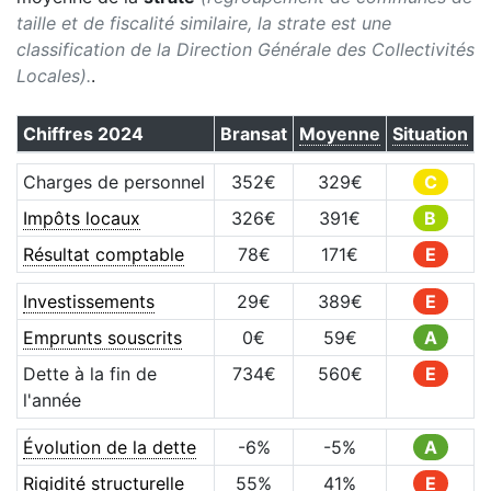
taille et de fiscalité similaire, la strate est une
classification de la Direction Générale des Collectivités
Locales).
.
Chiffres
2024
Bransat
Moyenne
Situation
Charges de personnel
352
€
329
€
C
Impôts locaux
326
€
391
€
B
Résultat comptable
78
€
171
€
E
Investissements
29
€
389
€
E
Emprunts souscrits
0
€
59
€
A
Dette à la fin de
734
€
560
€
E
l'année
Évolution de la dette
-6
%
-5
%
A
Rigidité structurelle
55
%
41
%
E