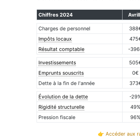
Chiffres
2024
Avril
Charges de personnel
388
Impôts locaux
475
Résultat comptable
-396
Investissements
505
Emprunts souscrits
0
€
Dette à la fin de l'année
373
Évolution de la dette
-29
Rigidité structurelle
49
Pression fiscale
96
👉 Accéder aux ra