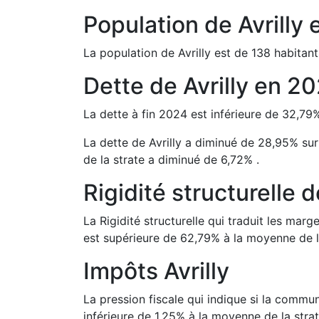
Population de
Avrilly
La population de
Avrilly
est de
138
habitant
Dette de
Avrilly
en
20
La dette à fin
2024
est
inférieure de
32,79
La dette de
Avrilly
a
diminué de
28,95
%
sur
de la strate a
diminué de
6,72
%
.
Rigidité structurelle 
La Rigidité structurelle qui traduit les m
est
supérieure de
62,79
%
à la moyenne de l
Impôts
Avrilly
La pression fiscale qui indique si la comm
inférieure de
1,25
%
à la moyenne de la strat