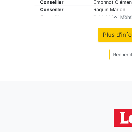
Conseiller
Emonnot Clémen
Conseiller
Raquin Marion
Conseiller
Thiriat Marie-Clai
Montr
Plus d'inf
Recherch