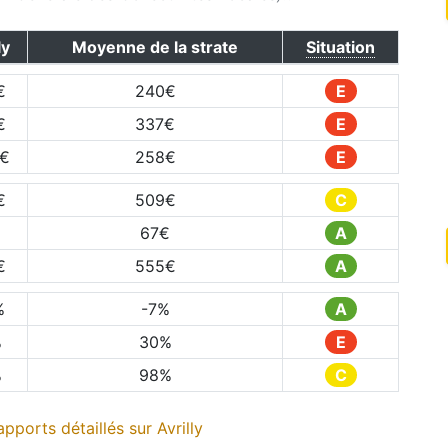
ly
Moyenne de la strate
Situation
€
240
€
E
€
337
€
E
€
258
€
E
€
509
€
C
67
€
A
€
555
€
A
%
-7
%
A
%
30
%
E
%
98
%
C
pports détaillés sur
Avrilly