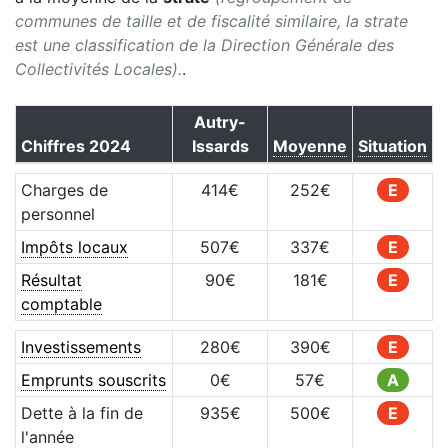
communes de taille et de fiscalité similaire, la strate
est une classification de la Direction Générale des
Collectivités Locales).
.
Autry-
Chiffres
2024
Issards
Moyenne
Situation
Charges de
414
€
252
€
E
personnel
Impôts locaux
507
€
337
€
E
Résultat
90
€
181
€
E
comptable
Investissements
280
€
390
€
E
Emprunts souscrits
0
€
57
€
A
Dette à la fin de
935
€
500
€
E
l'année