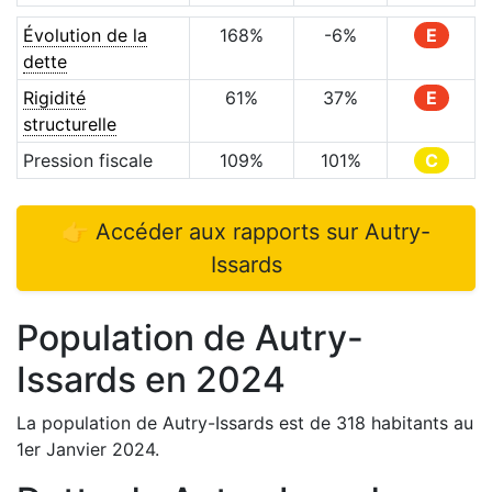
Évolution de la
168
%
-6
%
E
dette
Rigidité
61
%
37
%
E
structurelle
Pression fiscale
109
%
101
%
C
👉 Accéder aux rapports sur
Autry-
Issards
Population de
Autry-
Issards
en
2024
La population de
Autry-Issards
est de
318
habitants au
1er Janvier
2024
.