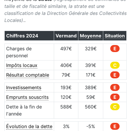
taille et de fiscalité similaire, la strate est une
classification de la Direction Générale des Collectivités
Locales).
.
Chiffres
2024
Vermand
Moyenne
Situation
Charges de
497
€
329
€
E
personnel
Impôts locaux
406
€
391
€
C
Résultat comptable
79
€
171
€
E
Investissements
193
€
389
€
E
Emprunts souscrits
120
€
59
€
E
Dette à la fin de
588
€
560
€
C
l'année
Évolution de la dette
3
%
-5
%
E