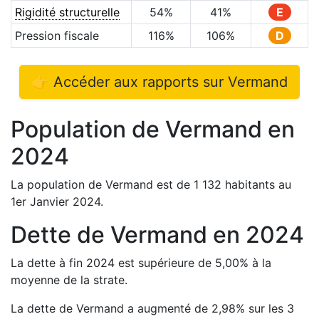
Rigidité structurelle
54
%
41
%
E
Pression fiscale
116
%
106
%
D
👉 Accéder aux rapports sur
Vermand
Population de
Vermand
en
2024
La population de
Vermand
est de
1 132
habitants au
1er Janvier
2024
.
Dette de
Vermand
en
2024
La dette à fin
2024
est
supérieure de
5,00
%
à la
moyenne de la strate.
La dette de
Vermand
a
augmenté de
2,98
%
sur les 3