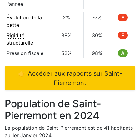
l'année
Évolution de la
2
%
-7
%
E
dette
Rigidité
38
%
30
%
E
structurelle
Pression fiscale
52
%
98
%
A
👉 Accéder aux rapports sur
Saint-
Pierremont
Population de
Saint-
Pierremont
en
2024
La population de
Saint-Pierremont
est de
41
habitants
au 1er Janvier
2024
.