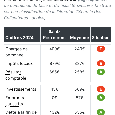
de communes de taille et de fiscalité similaire, la strate
est une classification de la Direction Générale des
Collectivités Locales).
.
Saint-
Chiffres
2024
Pierremont
Moyenne
Situation
Charges de
409
€
240
€
E
personnel
Impôts locaux
879
€
337
€
E
Résultat
685
€
258
€
A
comptable
Investissements
45
€
509
€
E
Emprunts
0
€
67
€
A
souscrits
Dette à la fin de
432
€
555
€
A