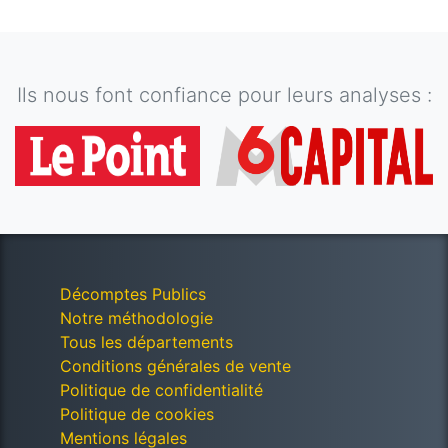
Ils nous font confiance pour leurs analyses :
Décomptes Publics
Notre méthodologie
Tous les départements
Conditions générales de vente
Politique de confidentialité
Politique de cookies
Mentions légales