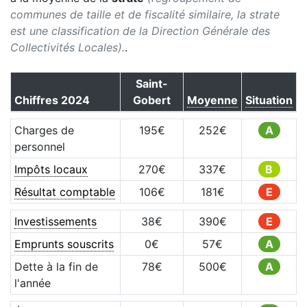
communes de taille et de fiscalité similaire, la strate
est une classification de la Direction Générale des
Collectivités Locales).
.
Saint-
Chiffres
2024
Gobert
Moyenne
Situation
Charges de
195
€
252
€
A
personnel
Impôts locaux
270
€
337
€
B
Résultat comptable
106
€
181
€
E
Investissements
38
€
390
€
E
Emprunts souscrits
0
€
57
€
A
Dette à la fin de
78
€
500
€
A
l'année