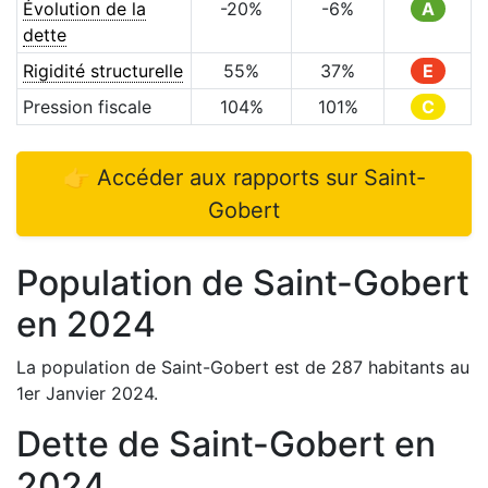
Évolution de la
-20
%
-6
%
A
dette
Rigidité structurelle
55
%
37
%
E
Pression fiscale
104
%
101
%
C
👉 Accéder aux rapports sur
Saint-
Gobert
Population de
Saint-Gobert
en
2024
La population de
Saint-Gobert
est de
287
habitants au
1er Janvier
2024
.
Dette de
Saint-Gobert
en
2024