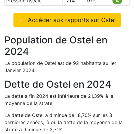
Pression fiscale
71
%
97
%
A
👉 Accéder aux rapports sur
Ostel
Population de
Ostel
en
2024
La population de
Ostel
est de
92
habitants au 1er
Janvier
2024
.
Dette de
Ostel
en
2024
La dette à fin
2024
est
inférieure de
21,39
%
à la
moyenne de la strate.
La dette de
Ostel
a
diminué de
18,70
%
sur les 3
dernières années, là où la dette de la moyenne de la
strate a
diminué de
2,71
%
.