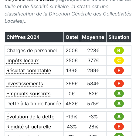
taille et de fiscalité similaire, la strate est une
classification de la Direction Générale des Collectivités
Locales).
.
Chiffres
2024
Ostel
Moyenne
Situation
Charges de personnel
200
€
228
€
B
Impôts locaux
350
€
377
€
C
Résultat comptable
136
€
299
€
E
Investissements
399
€
584
€
E
Emprunts souscrits
0
€
82
€
A
Dette à la fin de l'année
452
€
575
€
A
Évolution de la dette
-19
%
-3
%
A
Rigidité structurelle
43
%
28
%
E