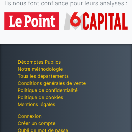
Ils nous font confiance pour leurs analyses :
Décomptes Publics
Notre méthodologie
Tous les départements
Conditions générales de vente
Politique de confidentialité
Politique de cookies
Mentions légales
Connexion
Créer un compte
Oubli de mot de passe