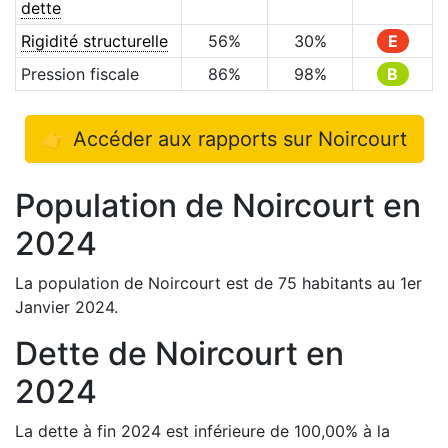
dette
Rigidité structurelle
56
%
30
%
E
Pression fiscale
86
%
98
%
B
👉 Accéder aux rapports sur
Noircourt
Population de
Noircourt
en
2024
La population de
Noircourt
est de
75
habitants au 1er
Janvier
2024
.
Dette de
Noircourt
en
2024
La dette à fin
2024
est
inférieure de
100,00
%
à la