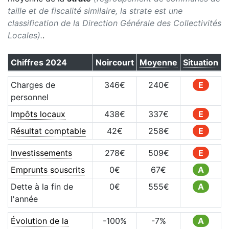
taille et de fiscalité similaire, la strate est une
classification de la Direction Générale des Collectivités
Locales).
.
Chiffres
2024
Noircourt
Moyenne
Situation
Charges de
346
€
240
€
E
personnel
Impôts locaux
438
€
337
€
E
Résultat comptable
42
€
258
€
E
Investissements
278
€
509
€
E
Emprunts souscrits
0
€
67
€
A
Dette à la fin de
0
€
555
€
A
l'année
Évolution de la
-100
%
-7
%
A