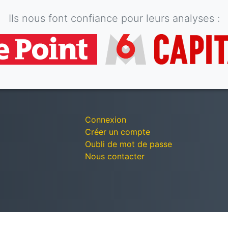
Ils nous font confiance pour leurs analyses :
Connexion
Créer un compte
Oubli de mot de passe
Nous contacter
© Décomptes publics - Tous droits réservés