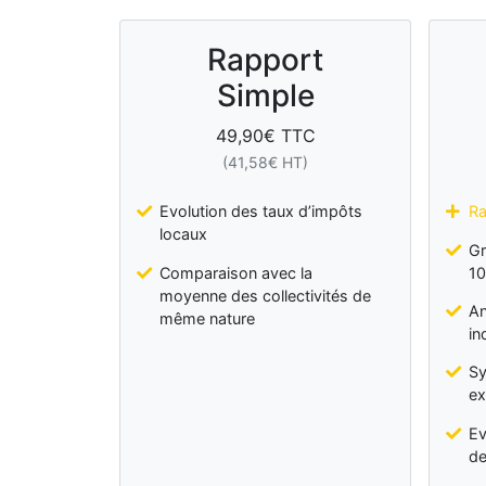
Rapport
Simple
49,90
€ TTC
(
41,58
€ HT)
Evolution des taux d’impôts
Ra
locaux
Gr
Comparaison avec la
10
moyenne des collectivités de
An
même nature
in
Sy
ex
Ev
de