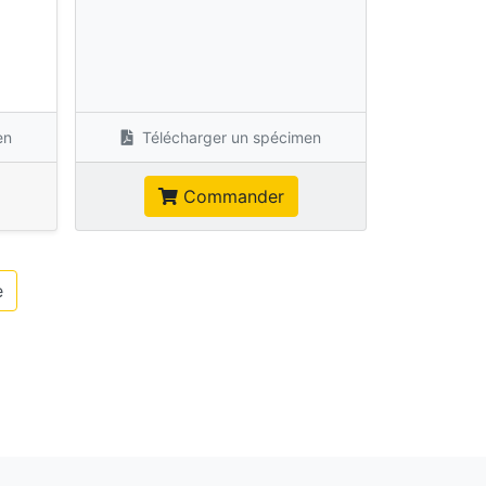
s
en
Télécharger un spécimen
Commander
e