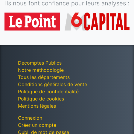
Ils nous font confiance pour leurs analyses :
Décomptes Publics
Notre méthodologie
Tous les départements
Conditions générales de vente
Politique de confidentialité
Politique de cookies
Mentions légales
Connexion
Créer un compte
Oubli de mot de passe