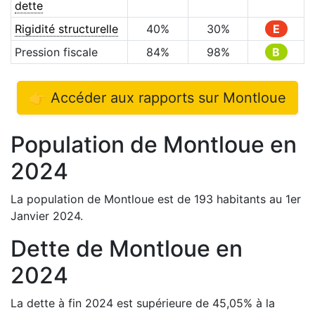
dette
Rigidité structurelle
40
%
30
%
E
Pression fiscale
84
%
98
%
B
👉 Accéder aux rapports sur
Montloue
Population de
Montloue
en
2024
La population de
Montloue
est de
193
habitants au 1er
Janvier
2024
.
Dette de
Montloue
en
2024
La dette à fin
2024
est
supérieure de
45,05
%
à la