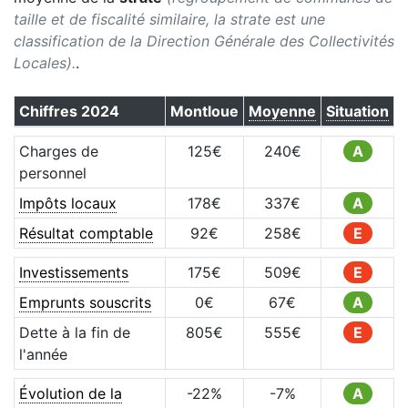
taille et de fiscalité similaire, la strate est une
classification de la Direction Générale des Collectivités
Locales).
.
Chiffres
2024
Montloue
Moyenne
Situation
Charges de
125
€
240
€
A
personnel
Impôts locaux
178
€
337
€
A
Résultat comptable
92
€
258
€
E
Investissements
175
€
509
€
E
Emprunts souscrits
0
€
67
€
A
Dette à la fin de
805
€
555
€
E
l'année
Évolution de la
-22
%
-7
%
A