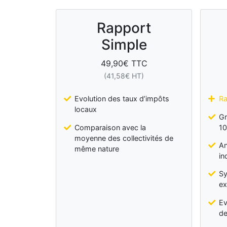
Rapport
Simple
49,90
€ TTC
(
41,58
€ HT)
Evolution des taux d’impôts
Ra
locaux
Gr
Comparaison avec la
10
moyenne des collectivités de
An
même nature
in
Sy
ex
Ev
de