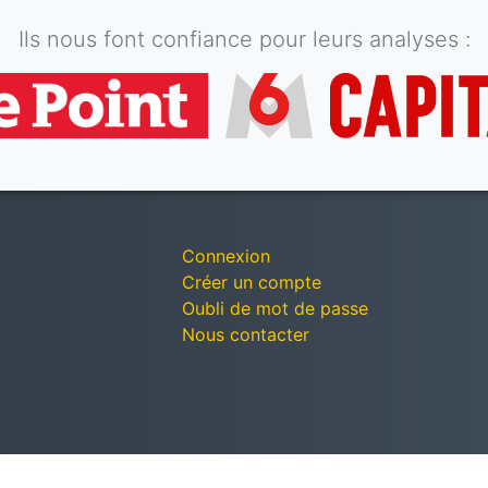
Ils nous font confiance pour leurs analyses :
Connexion
Créer un compte
Oubli de mot de passe
Nous contacter
© Décomptes publics - Tous droits réservés