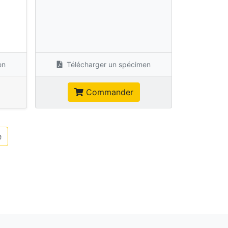
s
en
Télécharger un spécimen
Commander
e