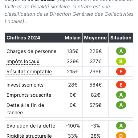
taille et de fiscalité similaire, la strate est une
classification de la Direction Générale des Collectivités
Locales).
.
Chiffres
2024
Molain
Moyenne
Situation
Charges de personnel
135
€
228
€
A
Impôts locaux
339
€
377
€
B
Résultat comptable
215
€
299
€
E
Investissements
28
€
584
€
E
Emprunts souscrits
0
€
82
€
A
Dette à la fin de
0
€
575
€
A
l'année
Évolution de la dette
-100
%
-3
%
A
Rigidité structurelle
33
%
28
%
D