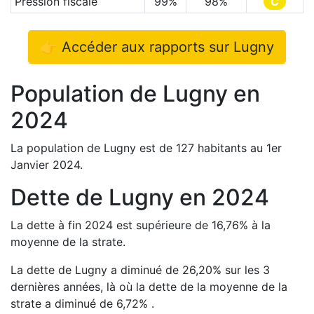
Pression fiscale
99
%
98
%
C
👉 Accéder aux rapports sur
Lugny
Population de
Lugny
en
2024
La population de
Lugny
est de
127
habitants au 1er
Janvier
2024
.
Dette de
Lugny
en
2024
La dette à fin
2024
est
supérieure de
16,76
%
à la
moyenne de la strate.
La dette de
Lugny
a
diminué de
26,20
%
sur les 3
dernières années, là où la dette de la moyenne de la
strate a
diminué de
6,72
%
.