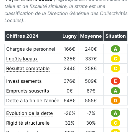
taille et de fiscalité similaire, la strate est une
classification de la Direction Générale des Collectivités
Locales).
.
Chiffres
2024
Lugny
Moyenne
Situation
Charges de personnel
166
€
240
€
A
Impôts locaux
325
€
337
€
C
Résultat comptable
244
€
258
€
C
Investissements
376
€
509
€
E
Emprunts souscrits
0
€
67
€
A
Dette à la fin de l'année
648
€
555
€
D
Évolution de la dette
-26
%
-7
%
A
Rigidité structurelle
32
%
30
%
C