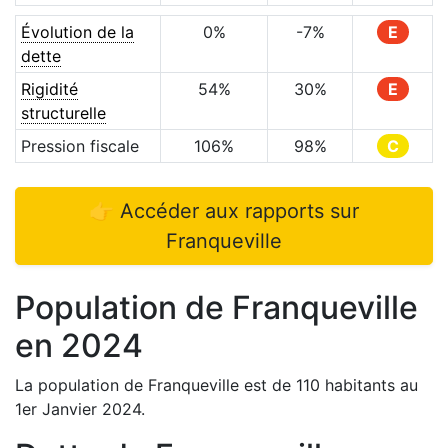
Évolution de la
0
%
-7
%
E
dette
Rigidité
54
%
30
%
E
structurelle
Pression fiscale
106
%
98
%
C
👉 Accéder aux rapports sur
Franqueville
Population de
Franqueville
en
2024
La population de
Franqueville
est de
110
habitants au
1er Janvier
2024
.