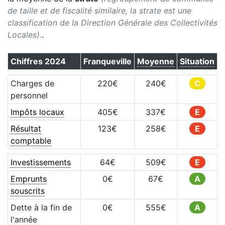
de taille et de fiscalité similaire, la strate est une
classification de la Direction Générale des Collectivités
Locales).
.
Chiffres
2024
Franqueville
Moyenne
Situation
Charges de
220
€
240
€
C
personnel
Impôts locaux
405
€
337
€
E
Résultat
123
€
258
€
E
comptable
Investissements
64
€
509
€
E
Emprunts
0
€
67
€
A
souscrits
Dette à la fin de
0
€
555
€
A
l'année