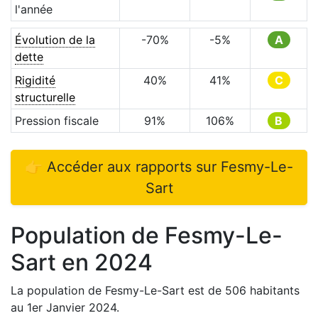
l'année
Évolution de la
-70
%
-5
%
A
dette
Rigidité
40
%
41
%
C
structurelle
Pression fiscale
91
%
106
%
B
👉 Accéder aux rapports sur
Fesmy-Le-
Sart
Population de
Fesmy-Le-
Sart
en
2024
La population de
Fesmy-Le-Sart
est de
506
habitants
au 1er Janvier
2024
.