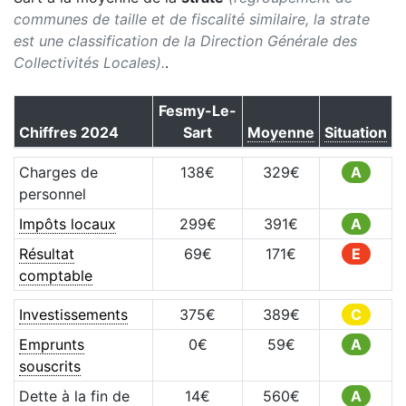
communes de taille et de fiscalité similaire, la strate
est une classification de la Direction Générale des
Collectivités Locales).
.
Fesmy-Le-
Chiffres
2024
Sart
Moyenne
Situation
Charges de
138
€
329
€
A
personnel
Impôts locaux
299
€
391
€
A
Résultat
69
€
171
€
E
comptable
Investissements
375
€
389
€
C
Emprunts
0
€
59
€
A
souscrits
Dette à la fin de
14
€
560
€
A