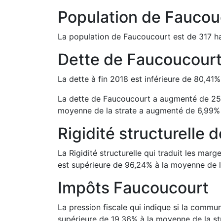
Population de
Faucou
La population de
Faucoucourt
est de
317
ha
Dette de
Faucoucour
La dette à fin
2018
est
inférieure de
80,41
La dette de
Faucoucourt
a
augmenté de
25
moyenne de la strate a
augmenté de
6,99
Rigidité structurelle 
La Rigidité structurelle qui traduit les m
est
supérieure de
96,24
%
à la moyenne de l
Impôts
Faucoucourt
La pression fiscale qui indique si la comm
supérieure de
19,36
%
à la moyenne de la st