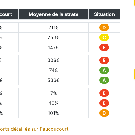
court
Moyenne de la strate
Situation
€
211
€
D
€
253
€
C
€
147
€
E
€
306
€
E
€
74
€
A
€
536
€
A
%
7
%
E
%
40
%
E
%
101
%
D
rts détaillés sur
Faucoucourt