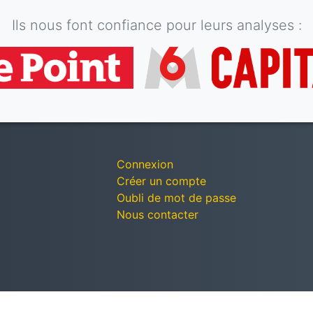
Ils nous font confiance pour leurs analyses :
Connexion
Créer un compte
Oubli de mot de passe
Nous contacter
© Décomptes publics - Tous droits réservés