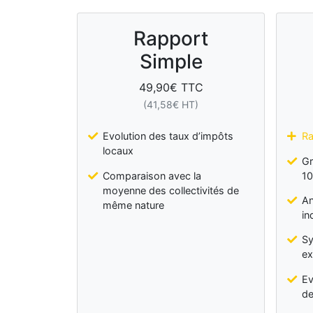
Rapport
Simple
49,90
€ TTC
(
41,58
€ HT)
Evolution des taux d’impôts
Ra
locaux
Gr
Comparaison avec la
10
moyenne des collectivités de
An
même nature
in
Sy
ex
Ev
de