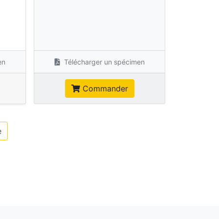
s
en
Télécharger un spécimen
Commander
e