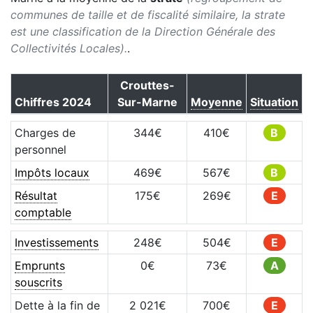
communes de taille et de fiscalité similaire, la strate
est une classification de la Direction Générale des
Collectivités Locales).
.
Crouttes-
Chiffres
2024
Sur-Marne
Moyenne
Situation
Charges de
344
€
410
€
B
personnel
Impôts locaux
469
€
567
€
B
Résultat
175
€
269
€
E
comptable
Investissements
248
€
504
€
E
Emprunts
0
€
73
€
A
souscrits
Dette à la fin de
2 021
€
700
€
E