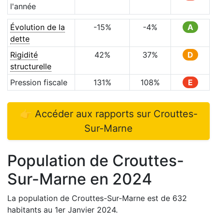
l'année
Évolution de la
-15
%
-4
%
A
dette
Rigidité
42
%
37
%
D
structurelle
Pression fiscale
131
%
108
%
E
👉 Accéder aux rapports sur
Crouttes-
Sur-Marne
Population de
Crouttes-
Sur-Marne
en
2024
La population de
Crouttes-Sur-Marne
est de
632
habitants au 1er Janvier
2024
.