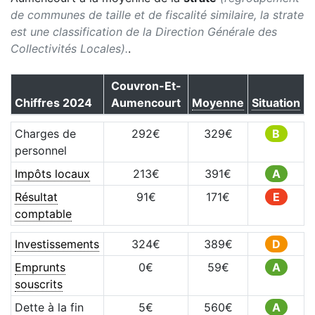
de communes de taille et de fiscalité similaire, la strate
est une classification de la Direction Générale des
Collectivités Locales).
.
Couvron-Et-
Chiffres
2024
Aumencourt
Moyenne
Situation
Charges de
292
€
329
€
B
personnel
Impôts locaux
213
€
391
€
A
Résultat
91
€
171
€
E
comptable
Investissements
324
€
389
€
D
Emprunts
0
€
59
€
A
souscrits
Dette à la fin
5
€
560
€
A