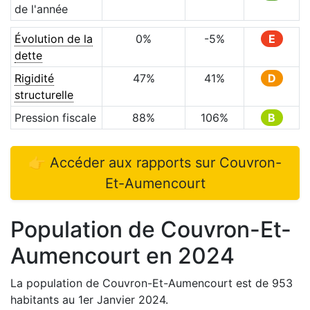
de l'année
Évolution de la
0
%
-5
%
E
dette
Rigidité
47
%
41
%
D
structurelle
Pression fiscale
88
%
106
%
B
👉 Accéder aux rapports sur
Couvron-
Et-Aumencourt
Population de
Couvron-Et-
Aumencourt
en
2024
La population de
Couvron-Et-Aumencourt
est de
953
habitants au 1er Janvier
2024
.