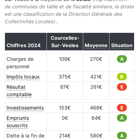
de communes de taille et de fiscalité similaire, la strate
est une classification de la Direction Générale des
Collectivités Locales).
.
Courcelles-
Chiffres
2024
Sur-Vesles
Moyenne
Situation
Charges de
109
€
270
€
A
personnel
Impôts locaux
375
€
421
€
B
Résultat
87
€
261
€
E
comptable
Investissements
153
€
468
€
E
Emprunts
0
€
64
€
A
souscrits
Dette à la fin de
214
€
580
€
A