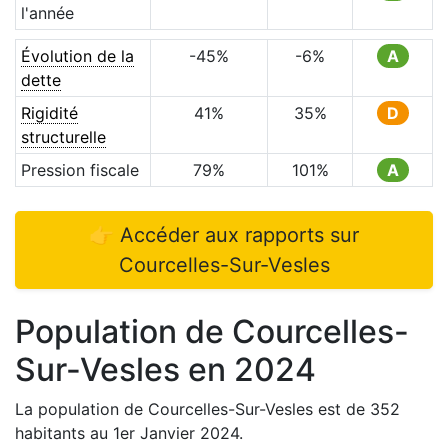
l'année
Évolution de la
-45
%
-6
%
A
dette
Rigidité
41
%
35
%
D
structurelle
Pression fiscale
79
%
101
%
A
👉 Accéder aux rapports sur
Courcelles-Sur-Vesles
Population de
Courcelles-
Sur-Vesles
en
2024
La population de
Courcelles-Sur-Vesles
est de
352
habitants au 1er Janvier
2024
.