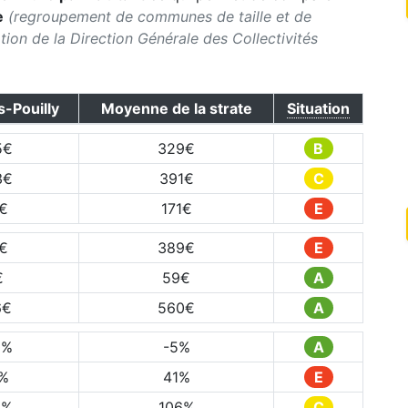
e
(regroupement de communes de taille et de
ication de la Direction Générale des Collectivités
-Pouilly
Moyenne de la strate
Situation
5
€
329
€
B
3
€
391
€
C
€
171
€
E
€
389
€
E
€
59
€
A
6
€
560
€
A
0
%
-5
%
A
%
41
%
E
3
%
106
%
C