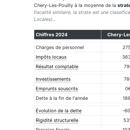
Chery-Les-Pouilly
à la moyenne de la
strat
fiscalité similaire, la strate est une classif
Locales).
.
Chiffres
2024
Chery-Les
Charges de personnel
27
Impôts locaux
36
Résultat comptable
79
Investissements
78
Emprunts souscrits
0
Dette à la fin de l'année
18
Évolution de la dette
-6
Rigidité structurelle
53
Pression fiscale
10