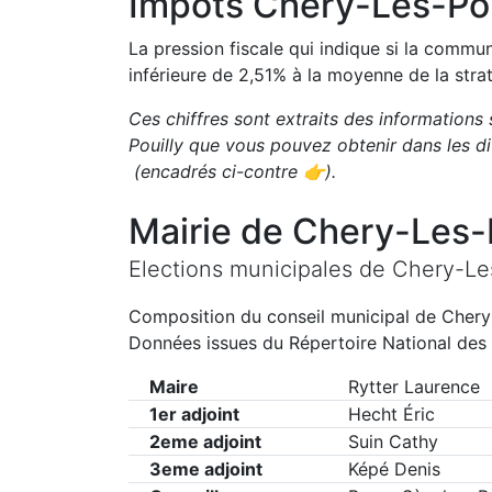
Impôts
Chery-Les-Pou
La pression fiscale qui indique si la comm
inférieure de
2,51
%
à la moyenne de la strat
Ces chiffres sont extraits des informations 
Pouilly
que vous pouvez obtenir dans les d
(encadrés ci-contre 👉)
.
Mairie de
Chery-Les-P
Elections municipales de
Chery-Les
Composition du conseil municipal de
Chery
Données issues du Répertoire National des 
Maire
Rytter Laurence
1er adjoint
Hecht Éric
2eme adjoint
Suin Cathy
3eme adjoint
Képé Denis