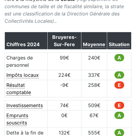
communes de taille et de fiscalité similaire, la strate
est une classification de la Direction Générale des
Collectivités Locales).
.
Bruyeres-
Chiffres
2024
Sur-Fere
Moyenne
Situation
Charges de
99
€
240
€
A
personnel
Impôts locaux
224
€
337
€
A
Résultat
-9
€
258
€
E
comptable
Investissements
74
€
509
€
E
Emprunts
0
€
67
€
A
souscrits
Dette à la fin de
132
€
555
€
A