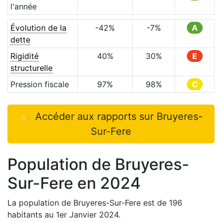
l'année
Évolution de la
-42
%
-7
%
A
dette
Rigidité
40
%
30
%
E
structurelle
Pression fiscale
97
%
98
%
C
👉 Accéder aux rapports sur
Bruyeres-
Sur-Fere
Population de
Bruyeres-
Sur-Fere
en
2024
La population de
Bruyeres-Sur-Fere
est de
196
habitants au 1er Janvier
2024
.