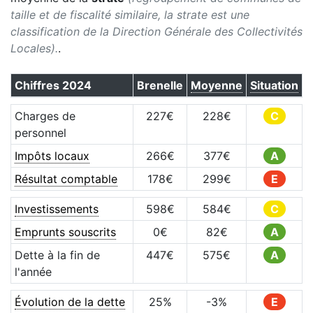
taille et de fiscalité similaire, la strate est une
classification de la Direction Générale des Collectivités
Locales).
.
Chiffres
2024
Brenelle
Moyenne
Situation
Charges de
227
€
228
€
C
personnel
Impôts locaux
266
€
377
€
A
Résultat comptable
178
€
299
€
E
Investissements
598
€
584
€
C
Emprunts souscrits
0
€
82
€
A
Dette à la fin de
447
€
575
€
A
l'année
Évolution de la dette
25
%
-3
%
E