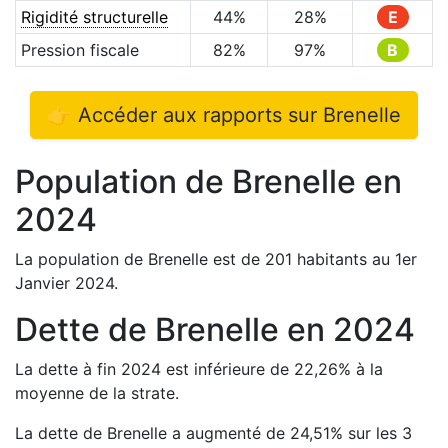
Rigidité structurelle
44
%
28
%
E
Pression fiscale
82
%
97
%
B
👉 Accéder aux rapports sur
Brenelle
Population de
Brenelle
en
2024
La population de
Brenelle
est de
201
habitants au 1er
Janvier
2024
.
Dette de
Brenelle
en
2024
La dette à fin
2024
est
inférieure de
22,26
%
à la
moyenne de la strate.
La dette de
Brenelle
a
augmenté de
24,51
%
sur les 3