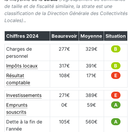
de taille et de fiscalité similaire, la strate est une
classification de la Direction Générale des Collectivités
Locales).
.
Chiffres
2024
Beaurevoir
Moyenne
Situation
Charges de
277
€
329
€
B
personnel
Impôts locaux
317
€
391
€
B
Résultat
108
€
171
€
E
comptable
Investissements
271
€
389
€
E
Emprunts
0
€
59
€
A
souscrits
Dette à la fin de
105
€
560
€
A
l'année