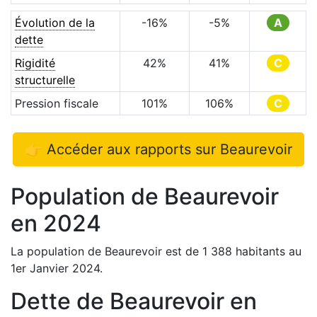
Évolution de la
-16
%
-5
%
A
dette
Rigidité
42
%
41
%
C
structurelle
Pression fiscale
101
%
106
%
C
👉 Accéder aux rapports sur
Beaurevoir
Population de
Beaurevoir
en
2024
La population de
Beaurevoir
est de
1 388
habitants au
1er Janvier
2024
.
Dette de
Beaurevoir
en