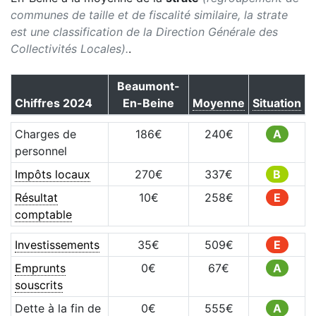
communes de taille et de fiscalité similaire, la strate
est une classification de la Direction Générale des
Collectivités Locales).
.
Beaumont-
Chiffres
2024
En-Beine
Moyenne
Situation
Charges de
186
€
240
€
A
personnel
Impôts locaux
270
€
337
€
B
Résultat
10
€
258
€
E
comptable
Investissements
35
€
509
€
E
Emprunts
0
€
67
€
A
souscrits
Dette à la fin de
0
€
555
€
A