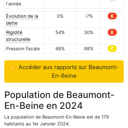
l'année
Évolution de la
0
%
-7
%
E
dette
Rigidité
54
%
30
%
E
structurelle
Pression fiscale
88
%
98
%
C
👉 Accéder aux rapports sur
Beaumont-
En-Beine
Population de
Beaumont-
En-Beine
en
2024
La population de
Beaumont-En-Beine
est de
179
habitants au 1er Janvier
2024
.