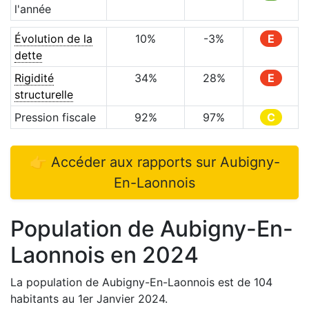
l'année
Évolution de la
10
%
-3
%
E
dette
Rigidité
34
%
28
%
E
structurelle
Pression fiscale
92
%
97
%
C
👉 Accéder aux rapports sur
Aubigny-
En-Laonnois
Population de
Aubigny-En-
Laonnois
en
2024
La population de
Aubigny-En-Laonnois
est de
104
habitants au 1er Janvier
2024
.