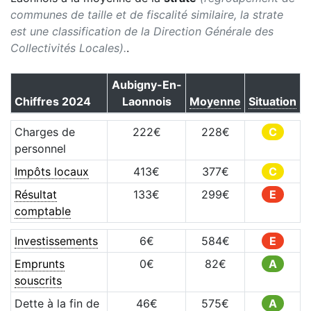
communes de taille et de fiscalité similaire, la strate
est une classification de la Direction Générale des
Collectivités Locales).
.
Aubigny-En-
Chiffres
2024
Laonnois
Moyenne
Situation
Charges de
222
€
228
€
C
personnel
Impôts locaux
413
€
377
€
C
Résultat
133
€
299
€
E
comptable
Investissements
6
€
584
€
E
Emprunts
0
€
82
€
A
souscrits
Dette à la fin de
46
€
575
€
A