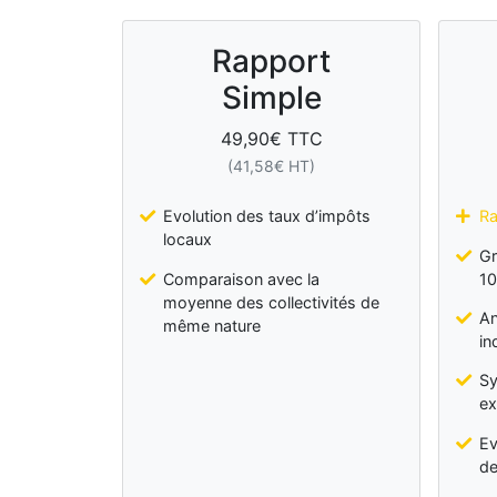
Rapport
Simple
49,90
€ TTC
(
41,58
€ HT)
Evolution des taux d’impôts
Ra
locaux
Gr
Comparaison avec la
10
moyenne des collectivités de
An
même nature
in
Sy
ex
Ev
de