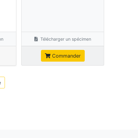
s
en
Télécharger un spécimen
Commander
e