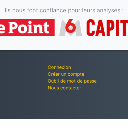
Ils nous font confiance pour leurs analyses :
Connexion
Créer un compte
Oubli de mot de passe
Nous contacter
© Décomptes publics - Tous droits réservés