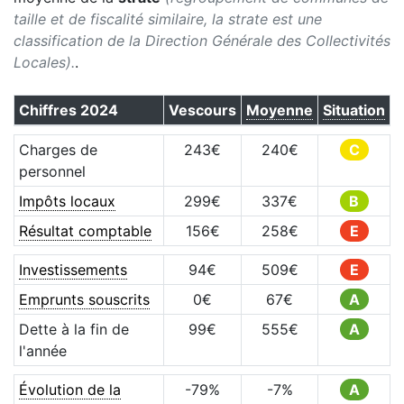
taille et de fiscalité similaire, la strate est une
classification de la Direction Générale des Collectivités
Locales).
.
Chiffres
2024
Vescours
Moyenne
Situation
Charges de
243
€
240
€
C
personnel
Impôts locaux
299
€
337
€
B
Résultat comptable
156
€
258
€
E
Investissements
94
€
509
€
E
Emprunts souscrits
0
€
67
€
A
Dette à la fin de
99
€
555
€
A
l'année
Évolution de la
-79
%
-7
%
A