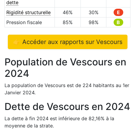
dette
Rigidité structurelle
46
%
30
%
E
Pression fiscale
85
%
98
%
B
👉 Accéder aux rapports sur
Vescours
Population de
Vescours
en
2024
La population de
Vescours
est de
224
habitants au 1er
Janvier
2024
.
Dette de
Vescours
en
2024
La dette à fin
2024
est
inférieure de
82,16
%
à la
moyenne de la strate.