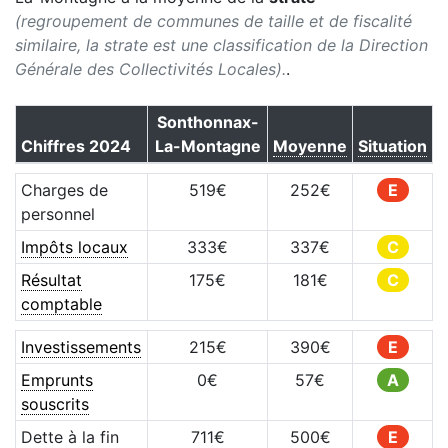
(regroupement de communes de taille et de fiscalité
similaire, la strate est une classification de la Direction
Générale des Collectivités Locales).
.
Sonthonnax-
Chiffres
2024
La-Montagne
Moyenne
Situation
Charges de
519
€
252
€
E
personnel
Impôts locaux
333
€
337
€
C
Résultat
175
€
181
€
C
comptable
Investissements
215
€
390
€
E
Emprunts
0
€
57
€
A
souscrits
Dette à la fin
711
€
500
€
E