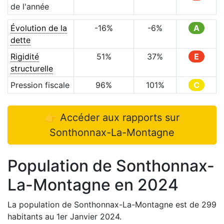
de l'année
Évolution de la
-16
%
-6
%
A
dette
Rigidité
51
%
37
%
E
structurelle
Pression fiscale
96
%
101
%
C
👉 Accéder aux rapports sur
Sonthonnax-La-Montagne
Population de
Sonthonnax-
La-Montagne
en
2024
La population de
Sonthonnax-La-Montagne
est de
299
habitants au 1er Janvier
2024
.