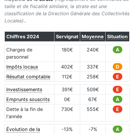
taille et de fiscalité similaire, la strate est une
classification de la Direction Générale des Collectivités
Locales).
.
Chiffres
2024
Servignat
Moyenne
Situation
Charges de
180
€
240
€
A
personnel
Impôts locaux
402
€
337
€
D
Résultat comptable
112
€
258
€
E
Investissements
391
€
509
€
E
Emprunts souscrits
0
€
67
€
A
Dette à la fin de
730
€
555
€
E
l'année
Évolution de la
-13
%
-7
%
A