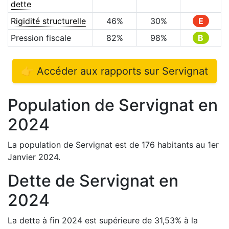
dette
Rigidité structurelle
46
%
30
%
E
Pression fiscale
82
%
98
%
B
👉 Accéder aux rapports sur
Servignat
Population de
Servignat
en
2024
La population de
Servignat
est de
176
habitants au 1er
Janvier
2024
.
Dette de
Servignat
en
2024
La dette à fin
2024
est
supérieure de
31,53
%
à la