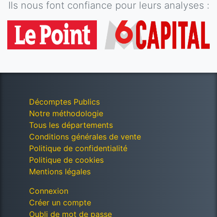
Ils nous font confiance pour leurs analyses :
Décomptes Publics
Notre méthodologie
Tous les départements
Conditions générales de vente
Politique de confidentialité
Politique de cookies
Mentions légales
Connexion
Créer un compte
Oubli de mot de passe