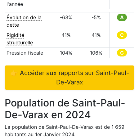
l'année
Évolution de la
-63
%
-5
%
A
dette
Rigidité
41
%
41
%
C
structurelle
Pression fiscale
104
%
106
%
C
👉 Accéder aux rapports sur
Saint-Paul-
De-Varax
Population de
Saint-Paul-
De-Varax
en
2024
La population de
Saint-Paul-De-Varax
est de
1 659
habitants au 1er Janvier
2024
.