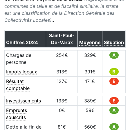
communes de taille et de fiscalité similaire, la strate
est une classification de la Direction Générale des
Collectivités Locales).
.
Saint-Paul-
Chiffres
2024
De-Varax
Moyenne
Situation
Charges de
254
€
329
€
A
personnel
Impôts locaux
313
€
391
€
B
Résultat
127
€
171
€
E
comptable
Investissements
133
€
389
€
E
Emprunts
0
€
59
€
A
souscrits
Dette à la fin de
81
€
560
€
A