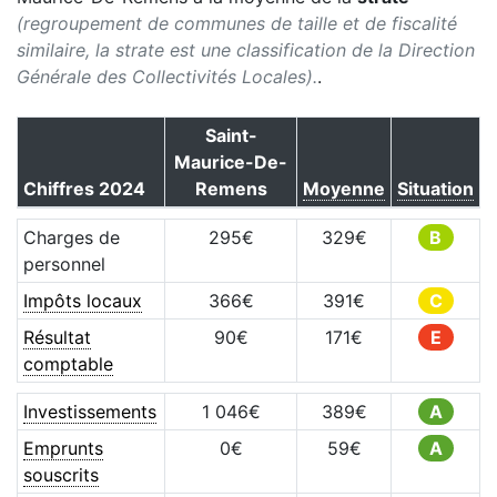
(regroupement de communes de taille et de fiscalité
similaire, la strate est une classification de la Direction
Générale des Collectivités Locales).
.
Saint-
Maurice-De-
Chiffres
2024
Remens
Moyenne
Situation
Charges de
295
€
329
€
B
personnel
Impôts locaux
366
€
391
€
C
Résultat
90
€
171
€
E
comptable
Investissements
1 046
€
389
€
A
Emprunts
0
€
59
€
A
souscrits