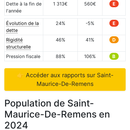
Dette à la fin de
1 313
€
560
€
E
l'année
Évolution de la
24
%
-5
%
E
dette
Rigidité
46
%
41
%
D
structurelle
Pression fiscale
88
%
106
%
B
👉 Accéder aux rapports sur
Saint-
Maurice-De-Remens
Population de
Saint-
Maurice-De-Remens
en
2024