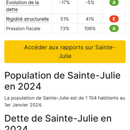
Évolution de la
-17
%
-5
%
A
dette
Rigidité structurelle
51
%
41
%
E
Pression fiscale
73
%
106
%
A
👉 Accéder aux rapports sur
Sainte-
Julie
Population de
Sainte-Julie
en
2024
La population de
Sainte-Julie
est de
1 104
habitants au
1er Janvier
2024
.
Dette de
Sainte-Julie
en
2024