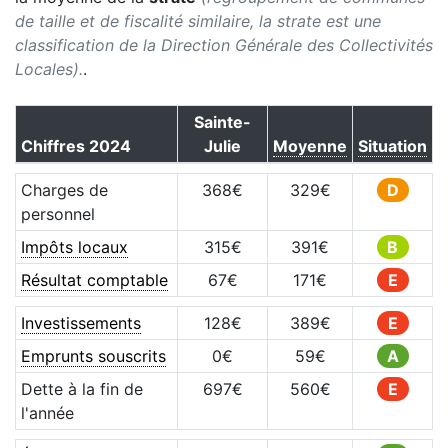
de taille et de fiscalité similaire, la strate est une
classification de la Direction Générale des Collectivités
Locales).
.
Sainte-
Chiffres
2024
Julie
Moyenne
Situation
Charges de
368
€
329
€
D
personnel
Impôts locaux
315
€
391
€
B
Résultat comptable
67
€
171
€
E
Investissements
128
€
389
€
E
Emprunts souscrits
0
€
59
€
A
Dette à la fin de
697
€
560
€
E
l'année