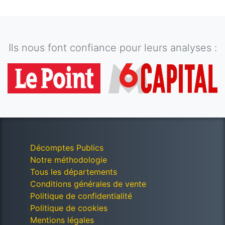
Ils nous font confiance pour leurs analyses :
Décomptes Publics
Notre méthodologie
Tous les départements
Conditions générales de vente
Politique de confidentialité
Politique de cookies
Mentions légales