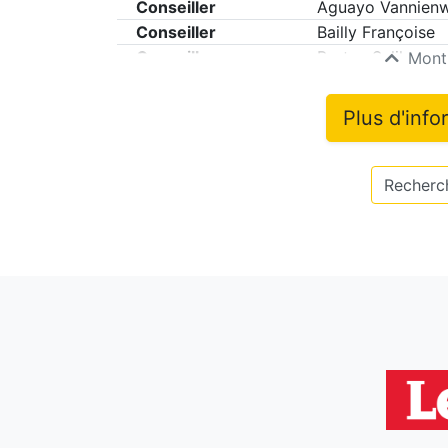
Conseiller
Aguayo Vannien
Conseiller
Bailly Françoise
Conseiller
Bertan Salih
Montr
Plus d'info
Recherch