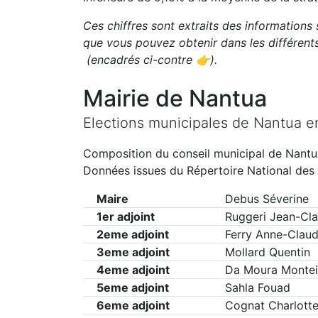
Ces chiffres sont extraits des informations 
que vous pouvez obtenir dans les différen
(encadrés ci-contre 👉)
.
Mairie de
Nantua
Elections municipales de
Nantua
e
Composition du conseil municipal de
Nantu
Données issues du Répertoire National des 
Maire
Debus Séverine
1er adjoint
Ruggeri Jean-Cl
2eme adjoint
Ferry Anne-Clau
3eme adjoint
Mollard Quentin
4eme adjoint
Da Moura Montei
5eme adjoint
Sahla Fouad
6eme adjoint
Cognat Charlotte