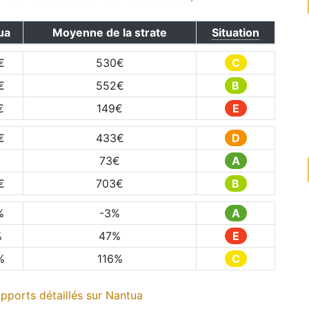
ua
Moyenne de la strate
Situation
€
530
€
C
€
552
€
B
€
149
€
E
€
433
€
D
73
€
A
€
703
€
B
%
-3
%
A
%
47
%
E
%
116
%
C
pports détaillés sur
Nantua