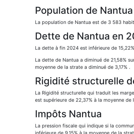
Population de
Nantua
La population de
Nantua
est de
3 583
habit
Dette de
Nantua
en
2
La dette à fin
2024
est
inférieure de
15,22
La dette de
Nantua
a
diminué de
21,58
%
su
moyenne de la strate a
diminué de
3,17
%
.
Rigidité structurelle 
La Rigidité structurelle qui traduit les m
est
supérieure de
22,37
%
à la moyenne de l
Impôts
Nantua
La pression fiscale qui indique si la comm
inférieure de
9,15
%
à la moyenne de la strat