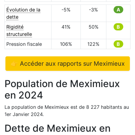
Évolution de la
-5
%
-3
%
A
dette
Rigidité
41
%
50
%
B
structurelle
Pression fiscale
106
%
122
%
B
👉 Accéder aux rapports sur
Meximieux
Population de
Meximieux
en
2024
La population de
Meximieux
est de
8 227
habitants au
1er Janvier
2024
.
Dette de
Meximieux
en