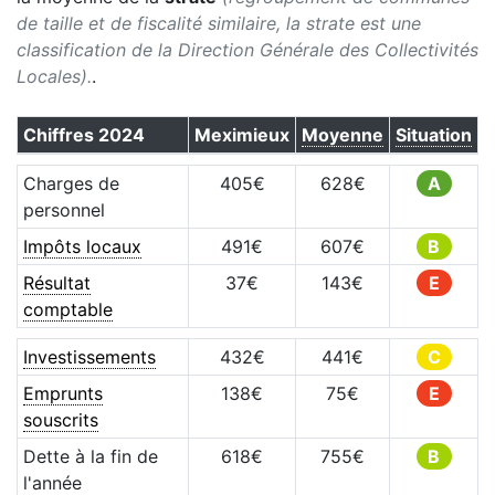
de taille et de fiscalité similaire, la strate est une
classification de la Direction Générale des Collectivités
Locales).
.
Chiffres
2024
Meximieux
Moyenne
Situation
Charges de
405
€
628
€
A
personnel
Impôts locaux
491
€
607
€
B
Résultat
37
€
143
€
E
comptable
Investissements
432
€
441
€
C
Emprunts
138
€
75
€
E
souscrits
Dette à la fin de
618
€
755
€
B
l'année