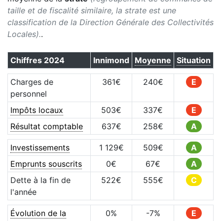
taille et de fiscalité similaire, la strate est une
classification de la Direction Générale des Collectivités
Locales).
.
Chiffres
2024
Innimond
Moyenne
Situation
Charges de
361
€
240
€
E
personnel
Impôts locaux
503
€
337
€
E
Résultat comptable
637
€
258
€
A
Investissements
1 129
€
509
€
A
Emprunts souscrits
0
€
67
€
A
Dette à la fin de
522
€
555
€
C
l'année
Évolution de la
0
%
-7
%
E