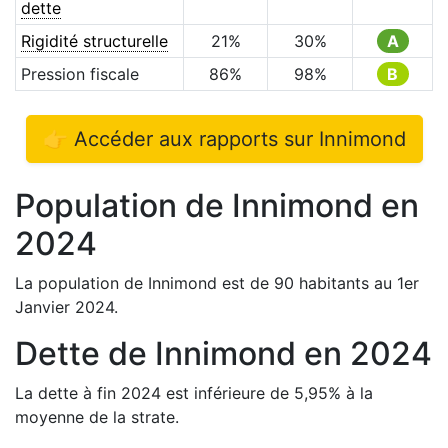
dette
Rigidité structurelle
21
%
30
%
A
Pression fiscale
86
%
98
%
B
👉 Accéder aux rapports sur
Innimond
Population de
Innimond
en
2024
La population de
Innimond
est de
90
habitants au 1er
Janvier
2024
.
Dette de
Innimond
en
2024
La dette à fin
2024
est
inférieure de
5,95
%
à la
moyenne de la strate.