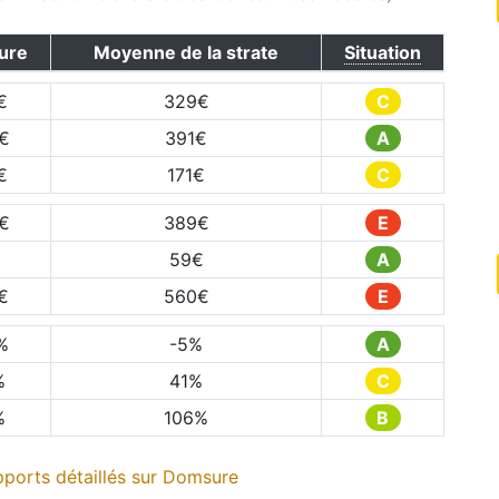
ure
Moyenne de la strate
Situation
€
329
€
C
€
391
€
A
€
171
€
C
€
389
€
E
59
€
A
€
560
€
E
%
-5
%
A
%
41
%
C
%
106
%
B
ports détaillés sur
Domsure