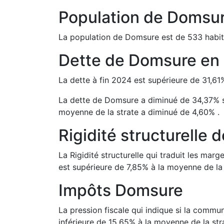
Population de
Domsu
La population de
Domsure
est de
533
habit
Dette de
Domsure
en
La dette à fin
2024
est
supérieure de
31,61
La dette de
Domsure
a
diminué de
34,37
%
moyenne de la strate a
diminué de
4,60
%
.
Rigidité structurelle 
La Rigidité structurelle qui traduit les m
est
supérieure de
7,85
%
à la moyenne de la 
Impôts
Domsure
La pression fiscale qui indique si la comm
inférieure de
15,65
%
à la moyenne de la str