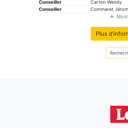
Conseiller
Carton Wendy
Conseiller
Commaret Jéro
Conseiller
Dauphin Laetitia
Montr
Plus d'info
Recherch