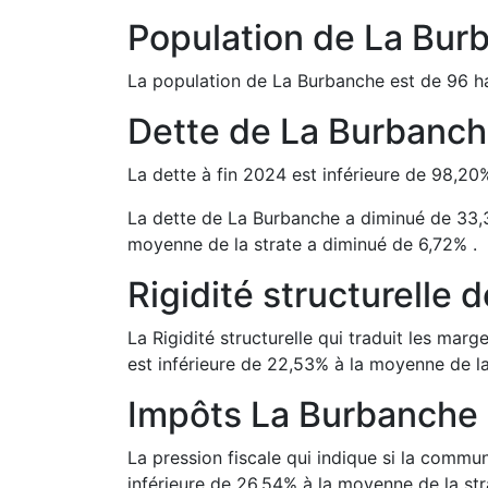
Population de
La Bur
La population de
La Burbanche
est de
96
ha
Dette de
La Burbanc
La dette à fin
2024
est
inférieure de
98,20
La dette de
La Burbanche
a
diminué de
33,
moyenne de la strate a
diminué de
6,72
%
.
Rigidité structurelle 
La Rigidité structurelle qui traduit les m
est
inférieure de
22,53
%
à la moyenne de la
Impôts
La Burbanche
La pression fiscale qui indique si la comm
inférieure de
26,54
%
à la moyenne de la str