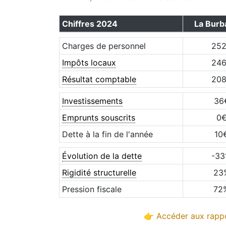
Chiffres
2024
La Burb
Charges de personnel
25
Impôts locaux
24
Résultat comptable
20
Investissements
36
Emprunts souscrits
0
Dette à la fin de l'année
10
Évolution de la dette
-33
Rigidité structurelle
23
Pression fiscale
72
👉 Accéder aux rappo