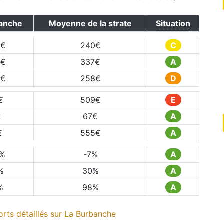
anche
Moyenne de la strate
Situation
2
€
240
€
C
6
€
337
€
A
8
€
258
€
D
€
509
€
E
€
67
€
A
€
555
€
A
%
-7
%
A
%
30
%
A
%
98
%
A
rts détaillés sur
La Burbanche