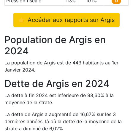
Pression fiscale
113
%
101
%
D
👉 Accéder aux rapports sur
Argis
Population de
Argis
en
2024
La population de
Argis
est de
443
habitants au 1er
Janvier
2024
.
Dette de
Argis
en
2024
La dette à fin
2024
est
inférieure de
98,60
%
à la
moyenne de la strate.
La dette de
Argis
a
augmenté de
16,67
%
sur les 3
dernières années, là où la dette de la moyenne de la
strate a
diminué de
6,02
%
.