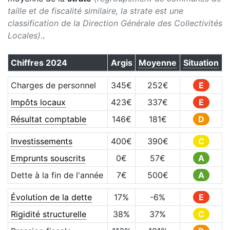
taille et de fiscalité similaire, la strate est une
classification de la Direction Générale des Collectivités
Locales).
.
Chiffres
2024
Argis
Moyenne
Situation
Charges de personnel
345
€
252
€
E
Impôts locaux
423
€
337
€
E
Résultat comptable
146
€
181
€
D
Investissements
400
€
390
€
C
Emprunts souscrits
0
€
57
€
A
Dette à la fin de l'année
7
€
500
€
A
Évolution de la dette
17
%
-6
%
E
Rigidité structurelle
38
%
37
%
C